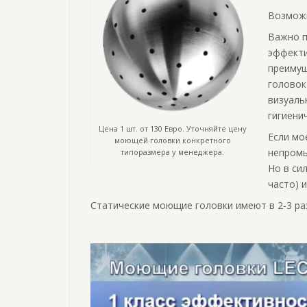
Возможн
Важно п
эффекти
преимущ
головок
визуаль
гигиени
Цена 1 шт. от 130 Евро. Уточняйте цену
Если мо
моющей головки конкретного
непромы
типоразмера у менеджера.
Но в си
часто) 
Статические моющие головки имеют в 2-3 р