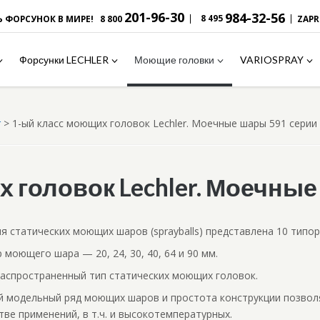
201-96-30
984-32-56
|
|
8 495
Ь ФОРСУНОК В МИРЕ!
8 800
ZAP
Форсунки LECHLER
Моющие головки
VARIOSPRAY
r
>
1-ый класс моющих головок Lechler. Моечные шары 591 серии
 головок Lechler. Моечные
ия статических моющих шаров (sprayballs) п
редставлена 10 типо
 моющего шара — 20, 24, 30, 40, 64 и 90 мм.
аспространенный тип статических моющих головок.
 модельный ряд моющих шаров и простота конструкции позвол
тве применений, в т.ч. и высокотемператур
ных.