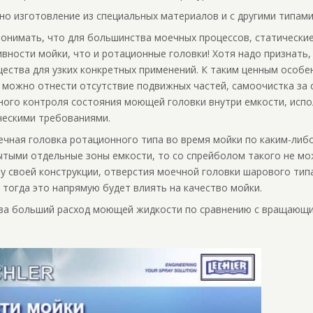
о изготовление из специальных материалов и с другими типами
онимать, что для большинства моечных процессов, статически
вности мойки, что и ротационные головки! Хотя надо признать
ества для узких конкретных применений. К таким ценным особ
 можно отнести отсутствие подвижных частей, самоочистка за 
ного контроля состояния моющей головки внутри емкости, исп
ческими требованиями.
ечная головка ротационного типа во время мойки по каким-либ
тыми отдельные зоны емкости, то со спрейболом такого не мож
лу своей конструкции, отверстия моечной головки шарового тип
и тогда это напрямую будет влиять на качество мойки.
аза больший расход моющей жидкости по сравнению с вращающ