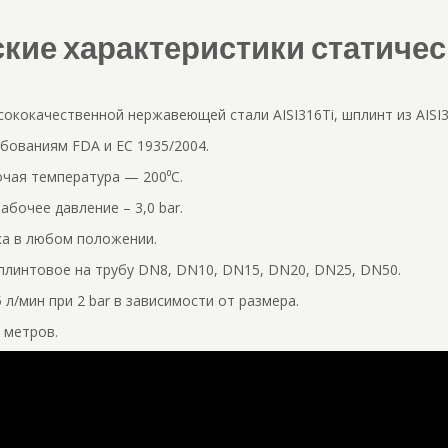
ские характеристики статиче
сококачественн
ой нержавеющей стали AISI316Ti, шплинт из AISI3
бованиям FDA и EC 1935/2004.
чая температура — 200
⁰
С.
бочее давление – 3,0 bar.
а в любом положении.
плинтовое на трубу DN8, DN10, DN15, DN20, DN25, DN50.
 л/мин при 2 bar в зависимости от размера.
 метров.