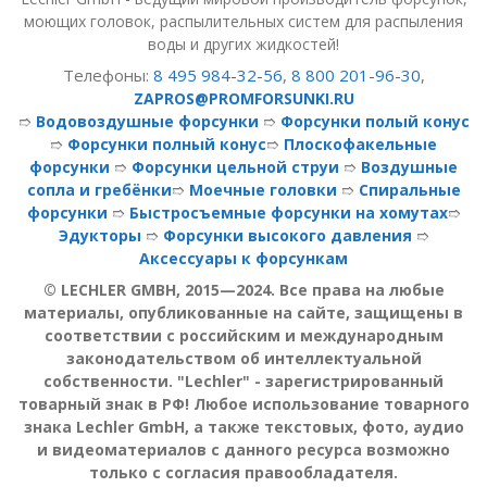
моющих головок, распылительных систем для распыления
воды и других жидкостей!
Телефоны:
8 495 984-32-56
,
8 800 201-96-30
,
ZAPROS@PROMFORSUNKI.RU
➱
Водовоздушные форсунки
➱
Форсунки полый конус
➱
Форсунки полный конус
➱
Плоскофакельные
форсунки
➱
Форсунки цельной струи
➱
Воздушные
сопла и гребёнки
➱
Моечные головки
➱
Спиральные
форсунки
➱
Быстросъемные форсунки на хомутах
➱
Эдукторы
➱
Форсунки высокого давления
➱
Аксессуары к форсункам
© LECHLER GMBH, 2015—2024. Все права на любые
материалы, опубликованные на сайте, защищены в
соответствии с российским и международным
законодательством об интеллектуальной
собственности. "Lechler" - зарегистрированный
товарный знак в РФ! Любое использование товарного
знака Lechler GmbH, а также текстовых, фото, аудио
и видеоматериалов с данного ресурса возможно
только с согласия правообладателя.