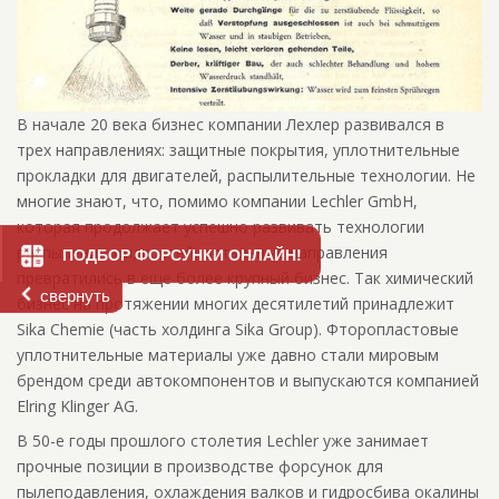
В начале 20 века бизнес компании Лехлер развивался в
трех направлениях: защитные покрытия, уплотнительные
прокладки для двигателей, распылительные технологии. Не
многие знают, что, помимо компании Lechler GmbH,
которая продолжает успешно развивать технологии
распыления жидкостей, остальные направления
ПОДБОР ФОРСУНКИ ОНЛАЙН!
превратились в еще более крупный бизнес. Так химический
свернуть
бизнес на протяжении многих десятилетий принадлежит
Sika Chemie (чаcть холдинга Sika Group). Фторопластовые
уплотнительные материалы уже давно стали мировым
брендом среди автокомпонентов и выпускаются компанией
Elring Klinger AG.
В 50-е годы прошлого столетия Lechler уже занимает
прочные позиции в производстве форсунок для
пылеподавления, охлаждения валков и гидросбива окалины