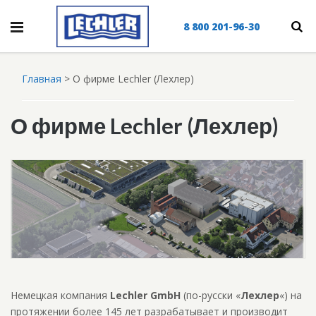
8 800 201-96-30
Главная
>
О фирме Lechler (Лехлер)
О фирме Lechler (Лехлер)
Немецкая компания
Lechler GmbH
(по-русски «
Лехлер
«) на
протяжении более 145 лет разрабатывает и производит