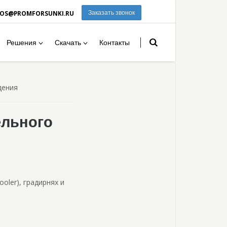
ROS@PROMFORSUNKI.RU
Заказать звонок
Решения
Скачать
Контакты
дения
ельного
oler), градирнях и