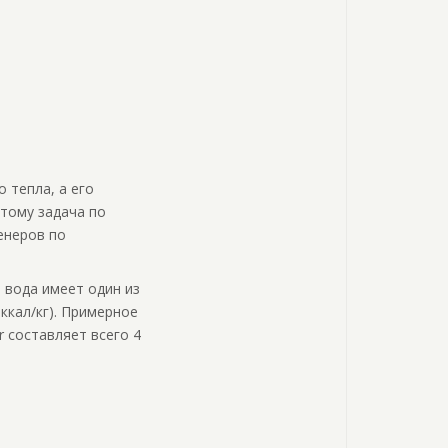
 тепла, а его
этому задача по
енеров по
 вода имеет один из
ккал/кг). Примерное
r составляет всего 4