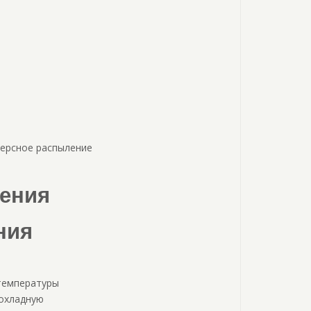
персное распыление
дения
ния
 температуры
рохладную