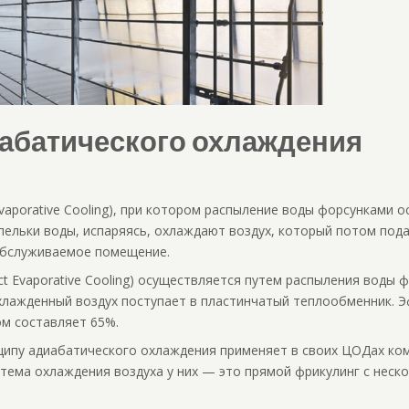
абатического охлаждения
Evaporative Cooling), при котором распыление воды форсунками 
пельки воды, испаряясь, охлаждают воздух, который потом под
обслуживаемое помещение.
ect Evaporative Cooling) осуществляется путем распыления воды 
хлажденный воздух поступает в пластинчатый теплообменник. 
ом составляет 65%.
ципу адиабатического охлаждения применяет в своих ЦОДах ком
стема охлаждения воздуха у них — это прямой фрикулинг с нес