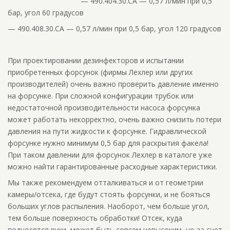
— 490.404.30.CA — 0,57 л/мин при 0,5
бар, угол 60 градусов
— 490.408.30.CA — 0,57 л/мин при 0,5 бар, угол 120 градусов
При проектировании дезинфекторов и испытании
приобретенных форсунок (фирмы Лехлер или других
производителей) очень важно проверить давление именно
на форсунке. При сложной конфигурации трубок или
недостаточной производительности насоса форсунка
может работать некорректно, очень важно снизить потери
давления на пути жидкости к форсунке. Гидравлической
форсунке нужно минимум 0,5 бар для раскрытия факела!
При таком давлении для форсунок Лехлер в каталоге уже
можно найти гарантированные расходные характеристики.
Мы также рекомендуем отталкиваться и от геометрии
камеры/отсека, где будут стоять форсунки, и не бояться
больших углов распыления. Наоборот, чем больше угол,
тем больше поверхность обработки! Отсек, куда
подносятся руки, может быть совсем невысоким, но за счет