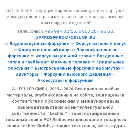
Lechler GmbH - ведущий мировой производитель форсунок,
моющих головок, распылительных систем для распыления
воды и других жидкостей!
Телефоны:
8 495 984-32-56
,
8 800 201-96-30
,
ZAPROS@PROMFORSUNKI.RU
➱
Водовоздушные форсунки
➱
Форсунки полый конус
➱
Форсунки полный конус
➱
Плоскофакельные
форсунки
➱
Форсунки цельной струи
➱
Воздушные
сопла и гребёнки
➱
Моечные головки
➱
Спиральные
форсунки
➱
Быстросъемные форсунки на хомутах
➱
Эдукторы
➱
Форсунки высокого давления
➱
Аксессуары к форсункам
© LECHLER GMBH, 2015—2024. Все права на любые
материалы, опубликованные на сайте, защищены в
соответствии с российским и международным
законодательством об интеллектуальной
собственности. "Lechler" - зарегистрированный
товарный знак в РФ! Любое использование товарного
знака Lechler GmbH, а также текстовых, фото, аудио