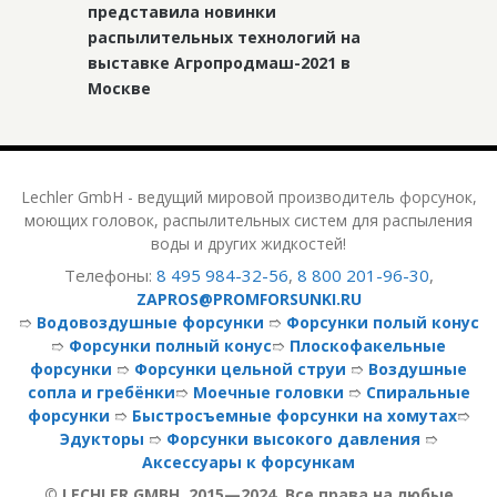
представила новинки
распылительных технологий на
выставке Агропродмаш-2021 в
Москве
Lechler GmbH - ведущий мировой производитель форсунок,
моющих головок, распылительных систем для распыления
воды и других жидкостей!
Телефоны:
8 495 984-32-56
,
8 800 201-96-30
,
ZAPROS@PROMFORSUNKI.RU
➱
Водовоздушные форсунки
➱
Форсунки полый конус
➱
Форсунки полный конус
➱
Плоскофакельные
форсунки
➱
Форсунки цельной струи
➱
Воздушные
сопла и гребёнки
➱
Моечные головки
➱
Спиральные
форсунки
➱
Быстросъемные форсунки на хомутах
➱
Эдукторы
➱
Форсунки высокого давления
➱
Аксессуары к форсункам
© LECHLER GMBH, 2015—2024. Все права на любые