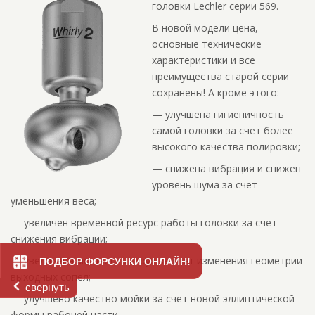
головки Lechler серии 569.
В новой модели цена,
основные технические
характеристики и все
преимущества старой серии
сохранены! А кроме этого:
— улучшена гигиеничность
самой головки за счет более
высокого качества полировки;
— снижена вибрация и снижен
уровень шума за счет
уменьшения веса;
— увеличен временной ресурс работы головки за счет
снижения вибрации;
— увеличена мощность струи за счет изменения геометрии
ПОДБОР ФОРСУНКИ ОНЛАЙН!
выходных сопел;
свернуть
— улучшено качество мойки за счет новой эллиптической
формы рабочей части.