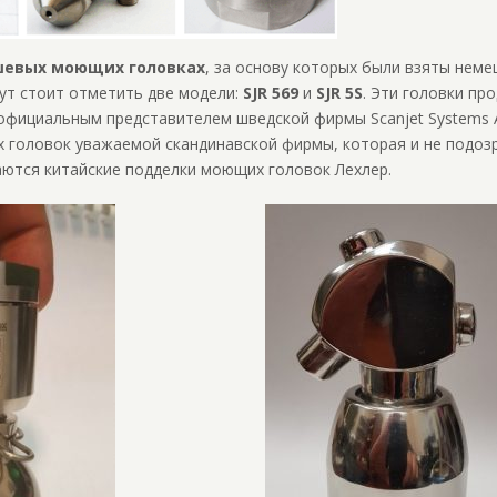
евых моющих головках
, за основу которых были взяты неме
тут стоит отметить две модели:
SJR 569
и
SJR 5S
. Эти головки пр
официальным представителем шведской фирмы Scanjet Systems 
головок уважаемой скандинавской фирмы, которая и не подозр
аются китайские подделки моющих головок Лехлер.