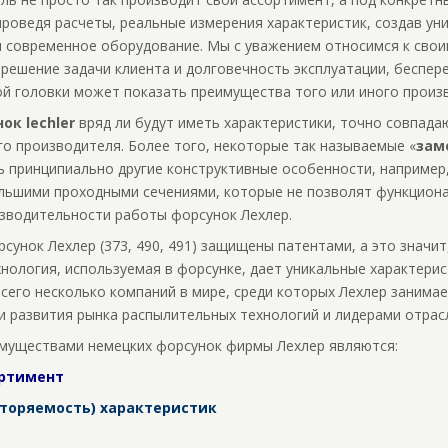
проведя расчеты, реальные измерения характеристик, создав ун
я современное оборудование. Мы с уважением относимся к свои
 решение задачи клиента и долговечность эксплуатации, беспе
й головки может показать преимущества того или иного произ
ок lechler
вряд ли будут иметь характеристики, точно совпад
о производителя. Более того, некоторые так называемые «
зам
ь принципиально другие конструктивные особенности, например
ольшими проходными сечениями, которые не позволят функциона
зводительности работы форсунок Лехлер.
сунок Лехлер (373, 490, 491) защищены патентами, а это значит
нология, используемая в форсунке, дает уникальные характерис
всего несколько компаний в мире, среди которых Лехлер занима
 развития рынка распылительных технологий и лидерами отрас
муществами немецких форсунок фирмы Лехлер являются:
ртимент
вторяемость) характеристик