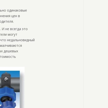
льно одинаковые
нения цен в
одителя.
 И не всегда это
тели могут
 что недальновидный
 умалчиваются
ых дешевых
стоимость