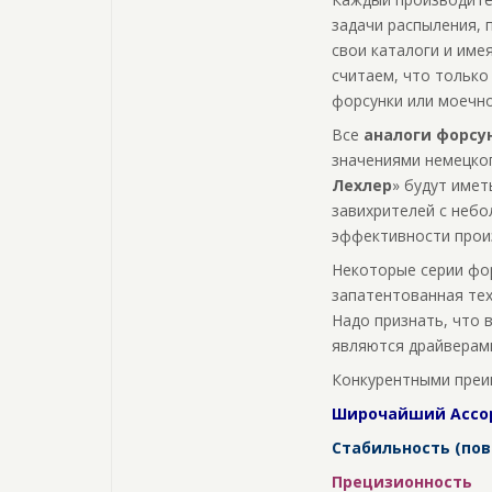
задачи распыления, 
свои каталоги и име
считаем, что только
форсунки или моечно
Все
аналоги форсун
значениями немецког
Лехлер
» будут имет
завихрителей с неб
эффективности прои
Некоторые серии фор
запатентованная тех
Надо признать, что 
являются драйверами
Конкурентными преи
Широчайший Ассо
Стабильность (по
Прецизионность