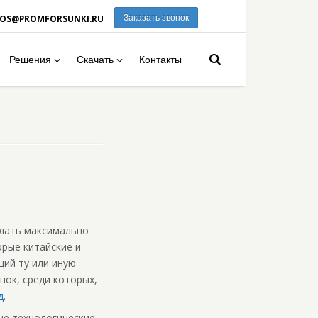
ROS@PROMFORSUNKI.RU
Заказать звонок
Решения
Скачать
Контакты
елать максимально
рые китайские и
щий ту или иную
нок, среди которых,
д
.
ые технологические