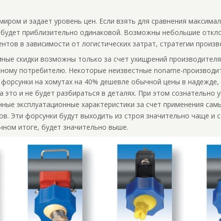
миром и задает уровень цен. Если взять для сравнения максима
х будет приблизительно одинаковой. Возможны небольшие откло
ентов в зависимости от логистических затрат, стратегии произв
ные скидки возможны только за счет ухищрений производителя.
ечному потребителю. Некоторые неизвестные noname-производи
 форсунки на хомутах на 40% дешевле обычной цены в надежде,
а это и не будет разбираться в деталях. При этом сознательно
нные эксплуатационные характеристики за счет применения сам
в. Эти форсунки будут выходить из строя значительно чаще и 
ечном итоге, будет значительно выше.