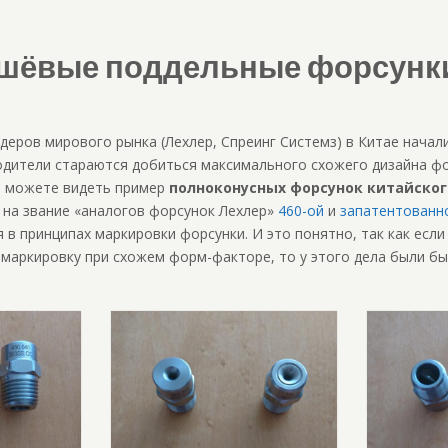
шёвые поддельные форсунк
деров мирового рынка (Лехлер, Спреинг Системз) в Китае нача
одители стараются добиться максимального схожего дизайна фо
ы можете видеть пример
полноконусных форсунок китайског
 на звание «аналогов форсунок Лехлер»
460-ой
и
запатентованно
 в принципах маркировки форсунки. И это понятно, так как есл
маркировку при схожем форм-факторе, то у этого дела были б