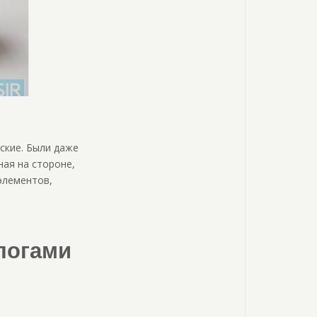
ские. Были даже
ная на стороне,
элементов,
логами