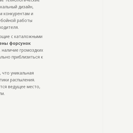
икальный дизайн,
м конкурентам и
ребойной работы
водителя.
ающие с каталожными
ены форсунок
, наличие громоздких
льно приблизиться к
, что уникальная
тики распыления.
ется ведущее место,
ли.