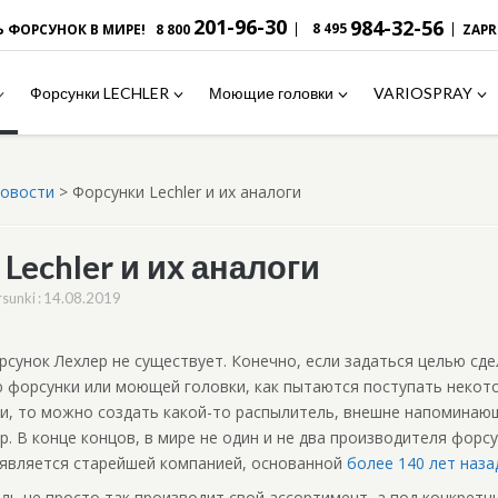
201-96-30
984-32-56
|
|
8 495
Ь ФОРСУНОК В МИРЕ!
8 800
ZAP
Форсунки LECHLER
Моющие головки
VARIOSPRAY
новости
>
Форсунки Lechler и их аналоги
Lechler и их аналоги
14.08.2019
rsunki
:
сунок Лехлер не существует. Конечно, если задаться целью сд
 форсунки или моющей головки, как пытаются поступать некото
и, то можно создать какой-то распылитель, внешне напоминаю
. В конце концов, в мире не один и не два производителя форсу
 является старейшей компанией, основанной
более 140 лет наза
ь не просто так производит свой ассортимент, а под конкретн