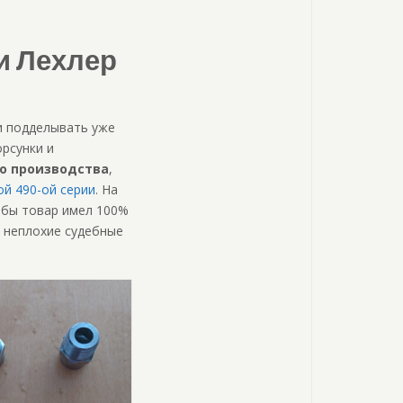
и Лехлер
ли подделывать уже
рсунки и
о производства
,
й 490-ой серии
. На
и бы товар имел 100%
ы неплохие судебные