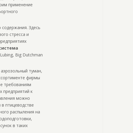
трим применение
фортного
 содержания. Здесь
ого стресса и
предприятиях
система
Lubing, Big Dutchman
й аэрозольный туман,
 ассортименте фирмы
ие требованиям
х предприятий к
авления можно
 в птицеводстве
ьного распыления на
водоподготовки,
сунок в таких