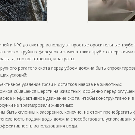
иней и КРС до сих пор используют простые оросительные трубо
а плоскоструйных форсунок и замена таких труб с отверстиями
разы, а, соответственно, и затраты.
крупного рогатого скота перед убоем должна быть спроектирова
щих условий:
ективное удаление грязи и остатков навоза на животных;
комков сбившейся шерсти на животных, особенно перед оглушен
асное и эффективное движение скота, чтобы конструктивно и в
сунки не травмировали животных;
ны быть склонны к засорению, конечно, не стоит пренебрегать 
тенсивность подачи воды должна способствовать успокаиванию
эффективность использования воды.