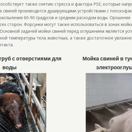
пособствует также снятию стресса и фактора PSE, которые нап
ка свиней производится душирующими устройствами с плоскофа
распыления 60-90 градусов и средним расходом воды. Орошение
сех сторон. Форсунки могут также использоваться в зонах мойк
Основной задачей мойки свиней перед оглушением является усп
ной температуры тела животных, а также достаточное увлажне
нтакта.
труб с отверстиями для
Мойка свиней в ту
воды
электрооглу