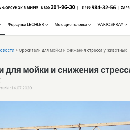
201-96-30
984-32-56
|
|
8 495
Ь ФОРСУНОК В МИРЕ!
8 800
ZAP
Форсунки LECHLER
Моющие головки
VARIOSPRAY
новости
>
Оросители для мойки и снижения стресса у животных
 для мойки и снижения стресс
х
14.07.2020
rsunki
: