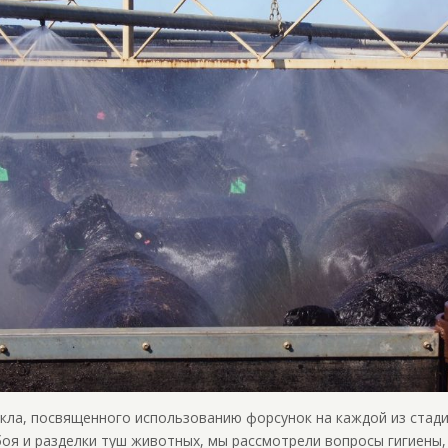
кла, посвященного использованию форсунок на каждой из стад
боя и разделки туш животных, мы рассмотрели вопросы гигиены