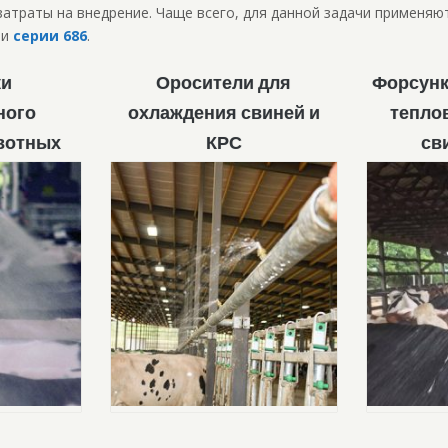
затраты на внедрение. Чаще всего, для данной задачи применя
и
серии 686
.
ки
Оросители для
Форсунк
ного
охлаждения свиней и
теплов
вотных
КРС
св