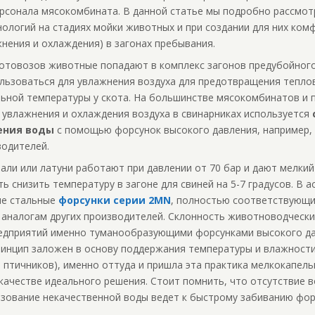
ерсонала мясокомбината. В данной статье мы подробно рассмо
ологий на стадиях мойки животных и при создании для них ком
нения и охлаждения) в загонах пребывания.
котовозов животные попадают в комплекс загонов предубойного
льзоваться для увлажнения воздуха для предотвращения теплов
ьной температуры у скота. На большинстве мясокомбинатов и 
увлажнения и охлаждения воздуха в свинарниках используется
ения воды
с помощью форсунок высокого давления, например, 
водителей.
тали или латуни работают при давлении от 70 бар и дают мелки
ь снизить температуру в загоне для свиней на 5-7 градусов. В
ые стальные
форсунки серии 2MN
, полностью соответствующ
 аналогам других производителей. Склонность животноводчески
едприятий именно туманообразующими форсунками высокого д
ринцип заложен в основу поддержания температуры и влажности
 птичников), именно оттуда и пришла эта практика мелкокапел
качестве идеального решения. Стоит помнить, что отсутствие 
зование некачественной воды ведет к быстрому забиванию фор