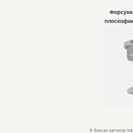
Форсунк
плоскофак
В боксах загонов пе