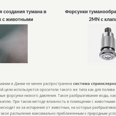
я создания тумана в
Форсунки туманообра
х с животными
2MN с клап
мании и Дании не менее распространена
система спринклерн
той цели используются оросители такого же типа как для полива 
е форсунки низкого давления. Такое разбрызгивание воды, как
 каплю. При таком методе влажность в помещении с животными 
исходит из-за испарения от животных, на которых разбрызгивал
такое распыление максимально приближенным к природным усло