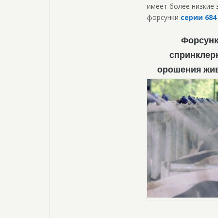
имеет более низкие 
форсунки
серии 684
Форсун
спринклер
орошения жи