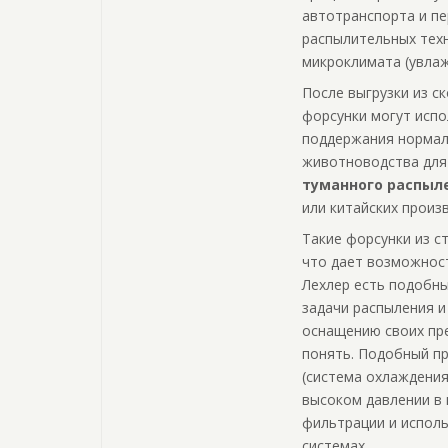
автотранспорта и п
распылительных техн
микроклимата (увлаж
После выгрузки из с
форсунки могут испо
поддержания нормал
животноводства для 
туманного распыл
или китайских произ
Такие форсунки из с
что дает возможност
Лехлер есть подобн
задачи распыления и
оснащению своих пр
понять. Подобный п
(система охлаждения
высоком давлении в 
фильтрации и исполь
системах.