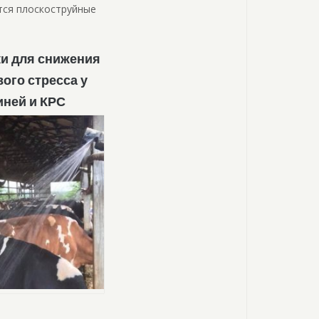
ются плоскоструйные
и для снижения
ого стресса у
иней и КРС