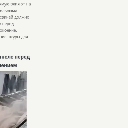
рямую влияют на
кельными
 свиней должно
и перед
окоение,
ние шкуры для
ннеле перед
шением