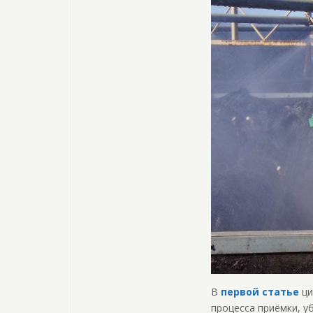
В
первой статье
ци
процесса приёмки, у