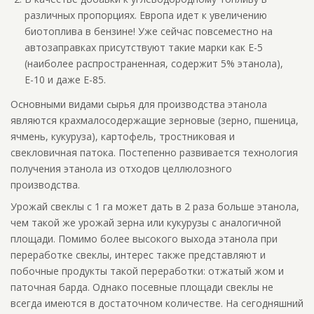
различных пропорциях. Европа идет к увеличению
биотоплива в бензине! Уже сейчас повсеместно на
автозаправках присутствуют такие марки как Е-5
(наиболее распространенная, содержит 5% этанола),
Е-10 и даже Е-85.
Основными видами сырья для производства этанола
являются крахмалосодержащие зерновые (зерно, пшеница,
ячмень, кукуруза), картофель, тростниковая и
свекловичная патока. Постепенно развивается технология
получения этанола из отходов целлюлозного
производства.
Урожай свеклы с 1 га может дать в 2 раза больше этанола,
чем такой же урожай зерна или кукурузы с аналогичной
площади. Помимо более высокого выхода этанола при
переработке свеклы, интерес также представляют и
побочные продукты такой переработки: отжатый жом и
паточная барда. Однако посевные площади свеклы не
всегда имеются в достаточном количестве. На сегодняшний