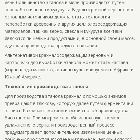
день большинство этанола в мире производится путем
переработки зерна и кукурузы. В долгосрочной перспективе
основным источником должна стать технология
переработки древесины и других целлюлозосодержащих
материалов, так как зерно, свекла и кукуруза все-таки
являются пищевыми продуктами и, в основной своей массе,
идут для производства продуктов питания.
Альтернативой крахмалосодержащим зерновым и
картофелю для выработки этанола может стать кассава
(корнеплоды маниока), активно культивируемая в Африке и
Южной Америке.
Технология производства этанола
Для производства этанола крахмал с помощью энзимов
превращают в глюкозу, которую далее путем ферментации
в спирт. Различают мокрый и сухой способ производства
биоэтанола. При мокром способе используют помол
увлажненного зерна, и производственный процесс
предусматривает дополнительное извлечение ценных
побочных продуктов (глютена и крахмала). Мокрый способ