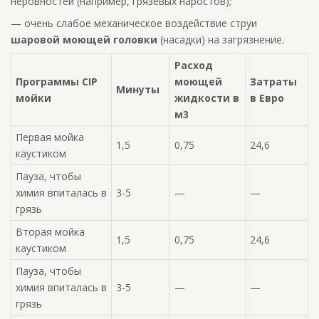
неровностей (например, грязевых наростов);
— очень слабое механическое воздействие струи
шаровой моющей головки
(насадки) на загрязнение.
Расход
Программы CIP
моющей
Затраты
Минуты
мойки
жидкости в
в Евро
м3
Первая мойка
1,5
0,75
24,6
каустиком
Пауза, чтобы
химия впиталась в
3-5
—
—
грязь
Вторая мойка
1,5
0,75
24,6
каустиком
Пауза, чтобы
химия впиталась в
3-5
—
—
грязь