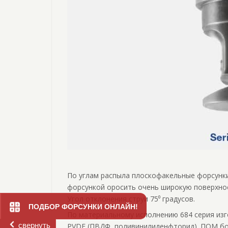
По углам распыла плоскофакельные форсунки 
форсункой оросить очень широкую поверхност
Угол отклонения струи 75⁰ градусов.
ПОДБОР ФОРСУНКИ ОНЛАЙН!
По материальному исполнению 684 серия изг
свернуть
PVDF (ПВДФ, поливинилиденфторид). ПОМ бо