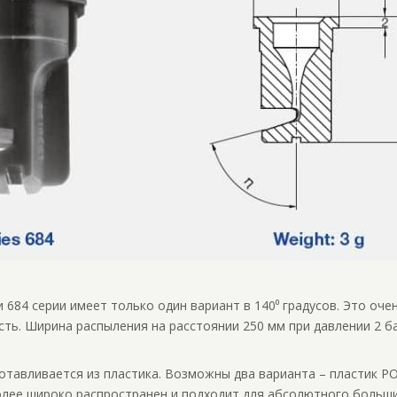
684 серии имеет только один вариант в 140⁰ градусов. Это оч
ь. Ширина распыления на расстоянии 250 мм при давлении 2 ба
отавливается из пластика. Возможны два варианта – пластик P
лее широко распространен и подходит для абсолютного больш