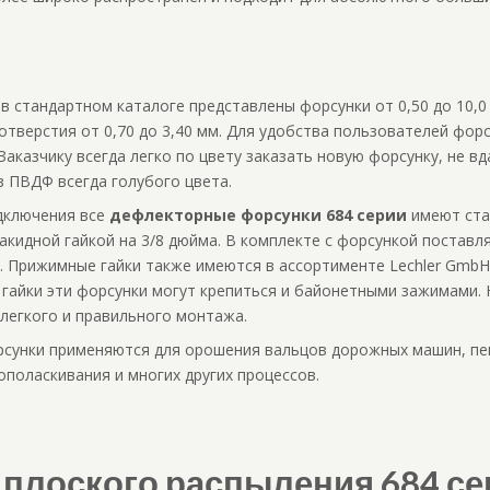
 в стандартном каталоге представлены форсунки от 0,50 до 10,0
отверстия от 0,70 до 3,40 мм. Для удобства пользователей фо
Заказчику всегда легко по цвету заказать новую форсунку, не в
з ПВДФ всегда голубого цвета.
дключения все
дефлекторные форсунки 684 серии
имеют ста
акидной гайкой на 3/8 дюйма. В комплекте с форсункой поставл
. Прижимные гайки также имеются в ассортименте Lechler GmbH
гайки эти форсунки могут крепиться и байонетными зажимами. 
 легкого и правильного монтажа.
сунки применяются для орошения вальцов дорожных машин, пен
ополаскивания и многих других процессов.
плоского распыления 684 се