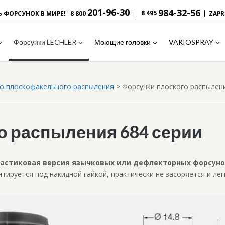
201-96-30
984-32-56
|
|
8 495
Ь ФОРСУНОК В МИРЕ!
8 800
ZAP
Форсунки LECHLER
Моющие головки
VARIOSPRAY
о плоскофакельного распыления
>
Форсунки плоского распылени
о распыления 684 серии
астиковая версия язычковых или дефлекторных форсун
нтируется под накидной гайкой, практически не засоряется и ле