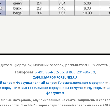
дитель форсунок, моющих головок, распылительных систем 
Телефоны:
8 495 984-32-56
,
8 800 201-96-30
,
ZAPROS@PROMFORSUNKI.RU
й конус
➱
Форсунки полный конус
➱
Плоскофакельные форсунки
➱
 форсунки
➱
Быстросъемные форсунки на хомутах
➱
Эдукторы
➱
Ф
форсункам
 на любые материалы, опубликованные на сайте, защищены в соот
твенности. "Lechler" - зарегистрированный товарный знак в РФ! 