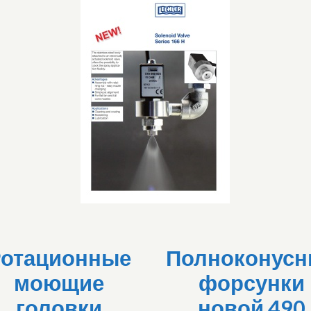
Ротационные
Полноконус
моющие
форсунки
головки
новой 490