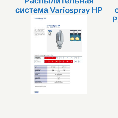
Распылительная
система Variospray HP
P