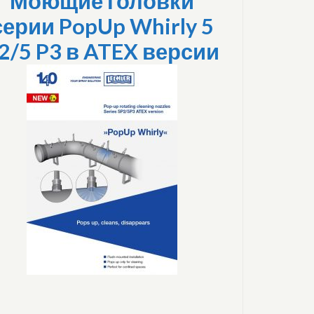
Моющие головки
серии PopUp Whirly 5
2/5 P3 в ATEX версии