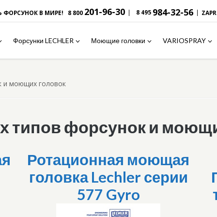
201-96-30
984-32-56
|
|
8 495
Ь ФОРСУНОК В МИРЕ!
8 800
ZAP
Форсунки LECHLER
Моющие головки
VARIOSPRAY
к и моющих головок
 типов форсунок и моющи
ая
Ротационная моющая
головка Lechler серии
577 Gyro