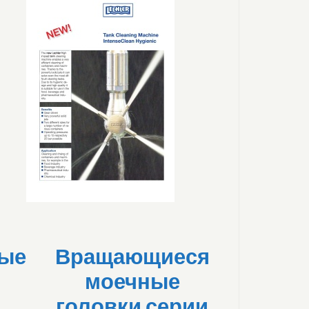
ные
Вращающиеся
моечные
головки серии