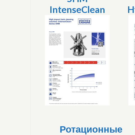
IntenseClean
H
Ротационные