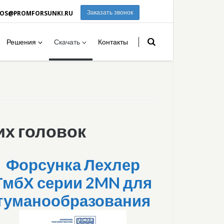
ROS@PROMFORSUNKI.RU
Заказать звонок
Решения
Скачать
Контакты
х головок
Форсунка Лехлер
ГмбХ серии 2MN для
туманообразования