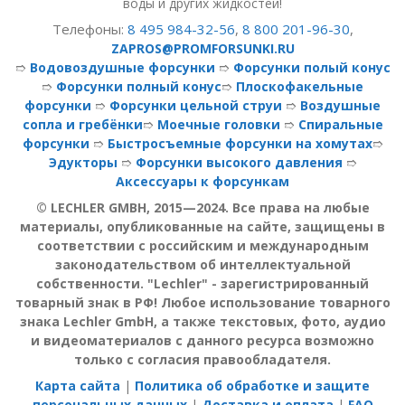
воды и других жидкостей!
Телефоны:
8 495 984-32-56
,
8 800 201-96-30
,
ZAPROS@PROMFORSUNKI.RU
➱
Водовоздушные форсунки
➱
Форсунки полый конус
➱
Форсунки полный конус
➱
Плоскофакельные
форсунки
➱
Форсунки цельной струи
➱
Воздушные
сопла и гребёнки
➱
Моечные головки
➱
Спиральные
форсунки
➱
Быстросъемные форсунки на хомутах
➱
Эдукторы
➱
Форсунки высокого давления
➱
Аксессуары к форсункам
© LECHLER GMBH, 2015—2024. Все права на любые
материалы, опубликованные на сайте, защищены в
соответствии с российским и международным
законодательством об интеллектуальной
собственности. "Lechler" - зарегистрированный
товарный знак в РФ! Любое использование товарного
знака Lechler GmbH, а также текстовых, фото, аудио
и видеоматериалов с данного ресурса возможно
только с согласия правообладателя.
Карта сайта
|
Политика об обработке и защите
персональных данных
|
Доставка и оплата
|
FAQ