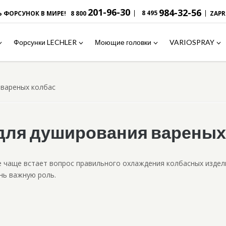
201-96-30
984-32-56
|
|
8 495
Ь ФОРСУНОК В МИРЕ!
8 800
ZAP
Форсунки LECHLER
Моющие головки
VARIOSPRAY
 вареных колбас
для душирования вареных
чаще встает вопрос правильного охлаждения колбасных издели
нь важную роль.