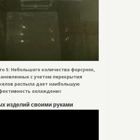
то 5: Небольшого количества форсунок,
тановленных с учетом перекрытия
келов распыла дает наибольшую
фективность охлаждени
я
х изделий своими руками