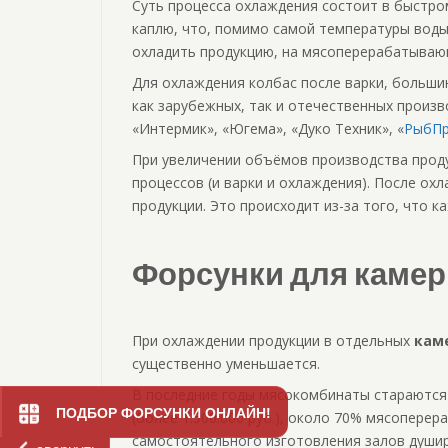
Суть процесса охлаждения состоит в быстр
каплю, что, помимо самой температуры воды
охладить продукцию, на мясоперерабатываю
Для охлаждения колбас после варки, больш
как зарубежных, так и отечественных произв
«Интермик», «Югема», «Дуко Техник», «
РыбП
При увеличении объёмов производства проду
процессов (и варки и охлаждения). После ох
продукции. Это происходит из-за того, что 
Форсунки для камер
При охлаждении продукции в отдельных
кам
существенно уменьшается.
В последние годы мясокомбинаты стараются
ПОДБОР ФОРСУНКИ ОНЛАЙН!
(более 1.500.000 руб.), около 70% мясопер
самостоятельного изготовления залов душир