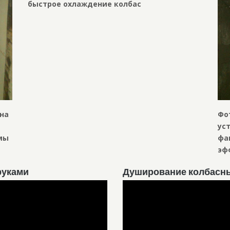
быстрое охлаждение колбас
 на
Фо
и
ус
мы
фа
эф
руками
Душирование колбасны