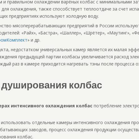
ом и правильном охлаждении варёных колбас с минимальными за
 для охлаждения, также способствует теплоотдаче за счет испа
щих предприятиях используют холодную воду.
инство мясоперерабатывающих предприятий в России используют
одителей: «Райх», «Бастра», «Шаллер», «Шрётер», «Маутинг», «Ф
ромКомплект
» и др.
кта, недостатком универсальных камер является их малая эфф
лаждения предыдущей партии колбасы увеличивается расход эле
каждый раз в камере приходится нагревать тэны после процесса 
 душирования колбас
ерах интенсивного охлаждения колбас
потребление электро
 использовать отдельные камеры интенсивного охлаждения прод
ерабатывающих заводов, процесс охлаждения продукции осуществ
ования колбас.