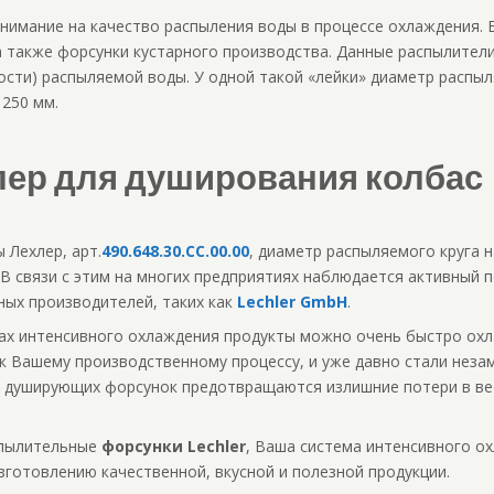
нимание на качество распыления воды в процессе охлаждения. 
а также форсунки кустарного производства. Данные распылите
ости) распыляемой воды. У одной такой «лейки» диаметр распыл
 250 мм.
лер для душирования колбас
 Лехлер, арт.
490.648.30.СС.00.00
, диаметр распыляемого круга 
. В связи с этим на многих предприятиях наблюдается активный
ых производителей, таких как
Lechler GmbH
.
ах интенсивного охлаждения продукты можно очень быстро охла
 Вашему производственному процессу, и уже давно стали неза
и душирующих форсунок предотвращаются излишние потери в ве
спылительные
форсунки Lechler
, Ваша система интенсивного о
зготовлению качественной, вкусной и полезной продукции.