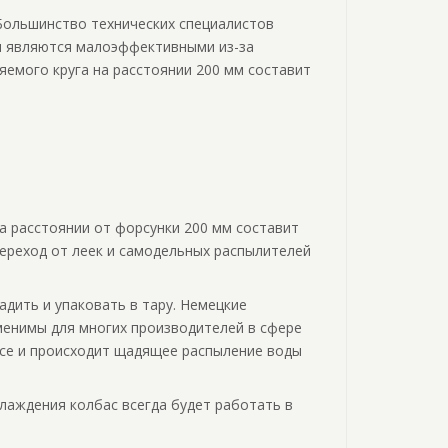
Большинство технических специалистов
ли являются малоэффективными из-за
яемого круга на расстоянии 200 мм составит
на расстоянии от форсунки 200 мм составит
 переход от леек и самодельных распылителей
дить и упаковать в тару. Немецкие
менимы для многих производителей в сфере
се и проиcходит щадящее распыление воды
хлаждения колбас всегда будет работать в