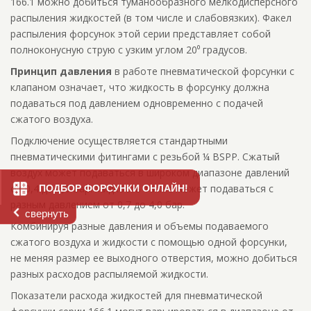
166.1 можно добиться туманообразного мелкодисперсного
распыления жидкостей (в том числе и слабовязких). Факел
распыления форсунок этой серии представляет собой
полноконусную струю с узким углом 20⁰ градусов.
Принцип давления
в работе пневматической форсунки с
клапаном означает, что жидкость в форсунку должна
подаваться под давлением одновременно с подачей
сжатого воздуха.
Подключение осуществляется стандартными
пневматическими фитингами с резьбой ¼ BSPP. Сжатый
воздух может подаваться в широком диапазоне давлений
от 0,4 до 6,0 бар. Жидкость также может подаваться с
ПОДБОР ФОРСУНКИ ОНЛАЙН!
разным давлением от 0,7 до 4,0 бар.
свернуть
Комбинируя разные давления и объемы подаваемого
сжатого воздуха и жидкости с помощью одной форсунки,
не меняя размер ее выходного отверстия, можно добиться
разных расходов распыляемой жидкости.
Показатели расхода жидкостей для пневматической