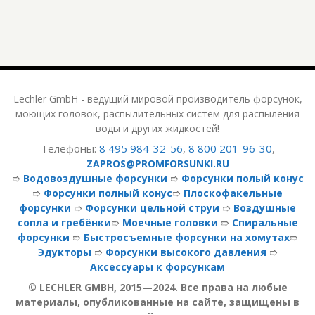
Lechler GmbH - ведущий мировой производитель форсунок,
моющих головок, распылительных систем для распыления
воды и других жидкостей!
Телефоны:
8 495 984-32-56
,
8 800 201-96-30
,
ZAPROS@PROMFORSUNKI.RU
➱
Водовоздушные форсунки
➱
Форсунки полый конус
➱
Форсунки полный конус
➱
Плоскофакельные
форсунки
➱
Форсунки цельной струи
➱
Воздушные
сопла и гребёнки
➱
Моечные головки
➱
Спиральные
форсунки
➱
Быстросъемные форсунки на хомутах
➱
Эдукторы
➱
Форсунки высокого давления
➱
Аксессуары к форсункам
© LECHLER GMBH, 2015—2024. Все права на любые
материалы, опубликованные на сайте, защищены в