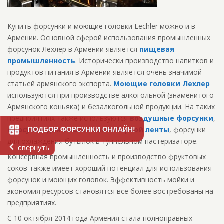
Купить форсунки и моющие головки Lechler можно и в
Армении. Основной сферой использования промышленных
форсунок Лехлер в Армении является
пищевая
промышленность
. Исторически производство напитков и
продуктов питания в Армении является очень значимой
статьей армянского экспорта.
Моющие головки Лехлер
используются при производстве алкогольной (знаменитого
Армянского коньяка) и безалкогольной продукции. На таких
предприятиях также используются
воздушные форсунки
,
форсунки для смазки конвейерной ленты
, форсунки
ПОДБОР ФОРСУНКИ ОНЛАЙН!
для охлаждения бутылок в туннельном пастеризаторе.
свернуть
Консервная промышленность и производство фруктовых
соков также имеет хороший потенциал для использования
форсунок и моющих головок. Эффективность мойки и
экономия ресурсов становятся все более востребованы на
предприятиях.
С 10 октября 2014 года Армения стала полноправных