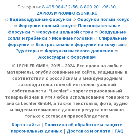
Телефоны:
8 495 984-32-56
,
8 800 201-96-30
,
ZAPROS@PROMFORSUNKI.RU
➱
Водовоздушные форсунки
➱
Форсунки полый конус
➱
Форсунки полный конус
➱
Плоскофакельные
форсунки
➱
Форсунки цельной струи
➱
Воздушные
сопла и гребёнки
➱
Моечные головки
➱
Спиральные
форсунки
➱
Быстросъемные форсунки на хомутах
➱
Эдукторы
➱
Форсунки высокого давления
➱
Аксессуары к форсункам
© LECHLER GMBH, 2015—2024. Все права на любые
материалы, опубликованные на сайте, защищены в
соответствии с российским и международным
законодательством об интеллектуальной
собственности. "Lechler" - зарегистрированный
товарный знак в РФ! Любое использование товарного
знака Lechler GmbH, а также текстовых, фото, аудио
и видеоматериалов с данного ресурса возможно
только с согласия правообладателя.
Карта сайта
|
Политика об обработке и защите
персональных данных
|
Доставка и оплата
|
FAQ