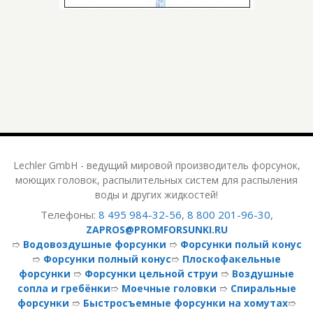
Lechler GmbH - ведущий мировой производитель форсунок,
моющих головок, распылительных систем для распыления
воды и других жидкостей!
Телефоны:
8 495 984-32-56
,
8 800 201-96-30
,
ZAPROS@PROMFORSUNKI.RU
➱
Водовоздушные форсунки
➱
Форсунки полый конус
➱
Форсунки полный конус
➱
Плоскофакельные
форсунки
➱
Форсунки цельной струи
➱
Воздушные
сопла и гребёнки
➱
Моечные головки
➱
Спиральные
форсунки
➱
Быстросъемные форсунки на хомутах
➱