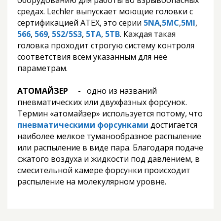
оборудованию для работы во взрывоопасных
средах. Lechler выпускает моющие головки с
сертификацией АТЕХ, это серии
5NA
,
5MC
,
5MI
,
566
,
569
,
5S2/5S3
,
5ТА
,
5ТВ
. Каждая такая
головка проходит строгую систему контроля
соответствия всем указанным для неё
параметрам.
АТОМАЙЗЕР
- одно из названий
пневматических или двухфазных форсунок.
Термин «атомайзер» используется потому, что
пневматическими форсунками
достигается
наиболее мелкое туманообразное распыление
или распыление в виде пара. Благодаря подаче
сжатого воздуха и жидкости под давлением, в
смесительной камере форсунки происходит
распыление на молекулярном уровне.