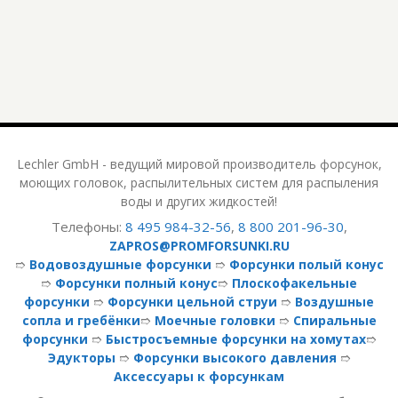
Lechler GmbH - ведущий мировой производитель форсунок,
моющих головок, распылительных систем для распыления
воды и других жидкостей!
Телефоны:
8 495 984-32-56
,
8 800 201-96-30
,
ZAPROS@PROMFORSUNKI.RU
➱
Водовоздушные форсунки
➱
Форсунки полый конус
➱
Форсунки полный конус
➱
Плоскофакельные
форсунки
➱
Форсунки цельной струи
➱
Воздушные
сопла и гребёнки
➱
Моечные головки
➱
Спиральные
форсунки
➱
Быстросъемные форсунки на хомутах
➱
Эдукторы
➱
Форсунки высокого давления
➱
Аксессуары к форсункам