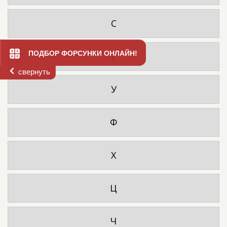
С
ПОДБОР ФОРСУНКИ ОНЛАЙН!
Т
свернуть
У
Ф
Х
Ц
Ч