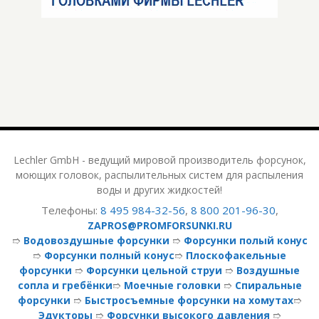
Lechler GmbH - ведущий мировой производитель форсунок,
моющих головок, распылительных систем для распыления
воды и других жидкостей!
Телефоны:
8 495 984-32-56
,
8 800 201-96-30
,
ZAPROS@PROMFORSUNKI.RU
➱
Водовоздушные форсунки
➱
Форсунки полый конус
➱
Форсунки полный конус
➱
Плоскофакельные
форсунки
➱
Форсунки цельной струи
➱
Воздушные
сопла и гребёнки
➱
Моечные головки
➱
Спиральные
форсунки
➱
Быстросъемные форсунки на хомутах
➱
Эдукторы
➱
Форсунки высокого давления
➱